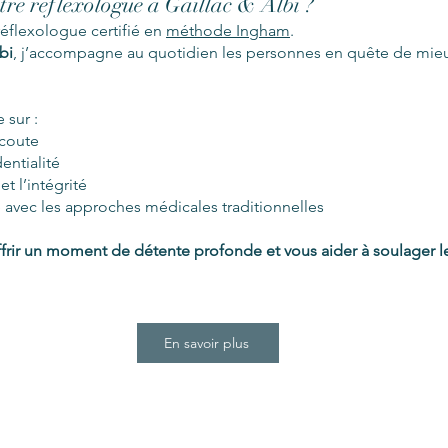
tre réflexologue à Gaillac & Albi ?
 réflexologue certifié en
méthode Ingham
.
bi
, j’accompagne au quotidien les personnes en quête de mieux
sur :
écoute
entialité
t l’intégrité
avec les approches médicales traditionnelles
ffrir un moment de détente profonde et vous aider à soulager 
En savoir plus