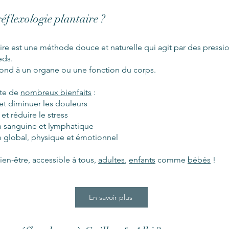
réflexologie plantaire ?
ire est une méthode douce et naturelle qui agit par des pressio
eds.
nd à un organe ou une fonction du corps.
rte de
nombreux bienfaits
:
 et diminuer les douleurs
t réduire le stress
on sanguine et lymphatique
e global, physique et émotionnel
ien-être, accessible à tous,
adultes
,
enfants
comme
bébés
!
En savoir plus