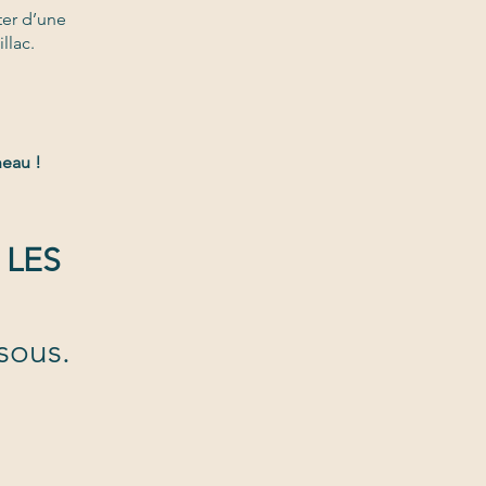
iter d’une
llac.
neau !
 LES
sous.