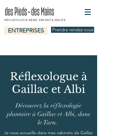
RÉFLEXOLOGIE BÉBÉ, ENFANT & ADULTE
Prendre rendez-vous
ENTREPRISES
Réflexologue à
Gaillac et Albi
Découvrez la réflexologie
plantaire à Gaillac et Albi, dans
le Tarn.
Je vous accueille dans mes cabinets de Gaillac