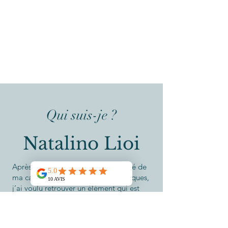
Qui suis-je ?
Natalino Lioi
Après avoir passé la grande majorité de
ma carrière dans des métiers techniques,
j’ai voulu retrouver un élément qui est
essentiel pour moi : aider au bien-être de
l’autre. La
réflexologie
plantaire a été une
évidence pour moi.